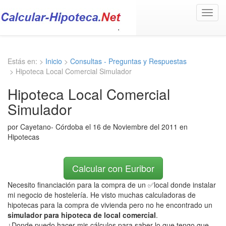
Toggl
navig
Estás en: >
Inicio
>
Consultas - Preguntas y Respuestas
> Hipoteca Local Comercial Simulador
Hipoteca Local Comercial
Simulador
por Cayetano- Córdoba el 16 de Noviembre del 2011 en
Hipotecas
Calcular con Euribor
Necesito financiación para la compra de un ✅local donde instalar
mi negocio de hostelería. He visto muchas calculadoras de
hipotecas para la compra de vivienda pero no he encontrado un
simulador para hipoteca de local comercial
.
¿Donde puedo hacer mis cálculos para saber lo que tengo que