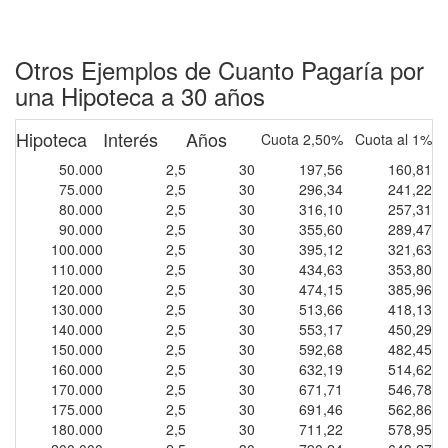
Otros Ejemplos de Cuanto Pagaría por
una Hipoteca a 30 años
Hipoteca
Interés
Años
Cuota 2,50%
Cuota al 1%
50.000
2,5
30
197,56
160,81
75.000
2,5
30
296,34
241,22
80.000
2,5
30
316,10
257,31
90.000
2,5
30
355,60
289,47
100.000
2,5
30
395,12
321,63
110.000
2,5
30
434,63
353,80
120.000
2,5
30
474,15
385,96
130.000
2,5
30
513,66
418,13
140.000
2,5
30
553,17
450,29
150.000
2,5
30
592,68
482,45
160.000
2,5
30
632,19
514,62
170.000
2,5
30
671,71
546,78
175.000
2,5
30
691,46
562,86
180.000
2,5
30
711,22
578,95