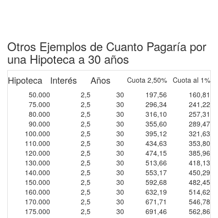
Otros Ejemplos de Cuanto Pagaría por
una Hipoteca a 30 años
Hipoteca
Interés
Años
Cuota 2,50%
Cuota al 1%
50.000
2,5
30
197,56
160,81
75.000
2,5
30
296,34
241,22
80.000
2,5
30
316,10
257,31
90.000
2,5
30
355,60
289,47
100.000
2,5
30
395,12
321,63
110.000
2,5
30
434,63
353,80
120.000
2,5
30
474,15
385,96
130.000
2,5
30
513,66
418,13
140.000
2,5
30
553,17
450,29
150.000
2,5
30
592,68
482,45
160.000
2,5
30
632,19
514,62
170.000
2,5
30
671,71
546,78
175.000
2,5
30
691,46
562,86