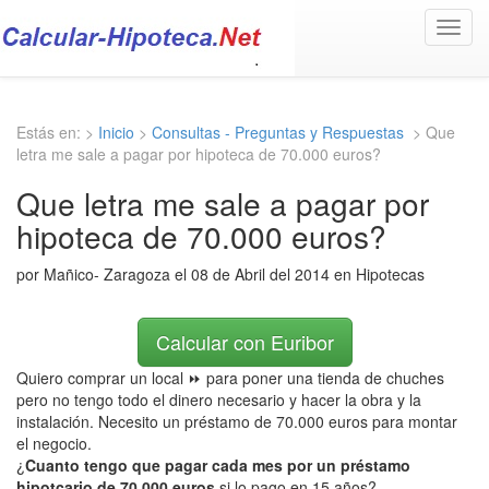
Toggl
navig
Estás en: >
Inicio
>
Consultas - Preguntas y Respuestas
> Que
letra me sale a pagar por hipoteca de 70.000 euros?
Que letra me sale a pagar por
hipoteca de 70.000 euros?
por Mañico- Zaragoza el 08 de Abril del 2014 en Hipotecas
Calcular con Euribor
Quiero comprar un local ⏩ para poner una tienda de chuches
pero no tengo todo el dinero necesario y hacer la obra y la
instalación. Necesito un préstamo de 70.000 euros para montar
el negocio.
¿
Cuanto tengo que pagar cada mes por un préstamo
hipotcario de 70.000 euros
si lo pago en 15 años?