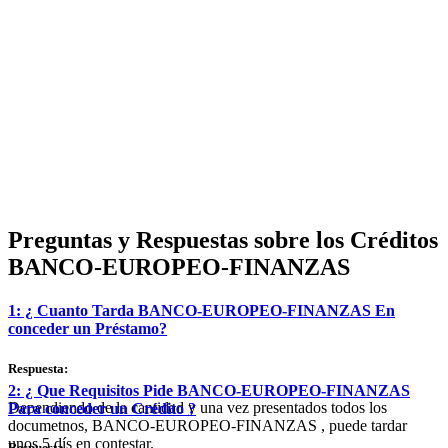
Preguntas y Respuestas sobre los Créditos
BANCO-EUROPEO-FINANZAS
1: ¿ Cuanto Tarda BANCO-EUROPEO-FINANZAS En
conceder un Préstamo?
Respuesta:
2: ¿ Que Requisitos Pide BANCO-EUROPEO-FINANZAS
Dependiendo de la cantidad y una vez presentados todos los
Para conceder un Crédito ?
documetnos, BANCO-EUROPEO-FINANZAS , puede tardar
unos 5 dís en contestar.
Respuesta