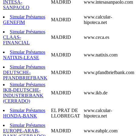
INTESA-
MADRID
www.intesasanpaolo.com
SANPAOLO
Simular Préstamos
www.calcular-
MADRID
GENEFIM
hipoteca.net
Simular Préstamos
CLAAS-
MADRID
www.ceca.es
FINANCIAL
Simular Préstamos
MADRID
www.natixis.com
NATIXIS-LEASE
Simular Préstamos
DEUTSCHE-
MADRID
www.pfandbriefbank.com
PFANDBRIEFBANK
Simular Préstamos
IKB-DEUTSCHE-
MADRID
www.ikb.de
INDUSTRIEBANK
(CERRADO)
Simular Préstamos
EL PRAT DE
www.calcular-
HONDA-BANK
LLOBREGAT
hipoteca.net
Simular Préstamos
EUROPE-ARAB-
MADRID
www.eabplc.com