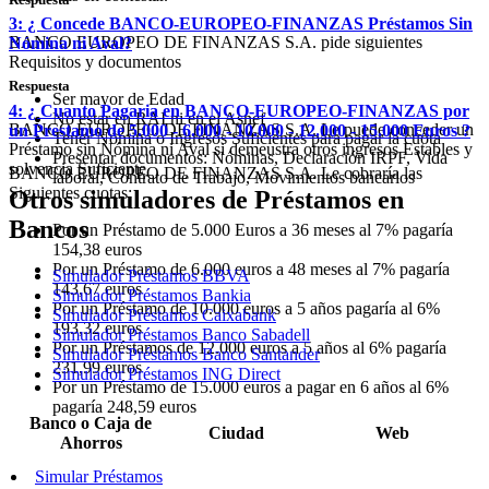
3: ¿ Concede BANCO-EUROPEO-FINANZAS Préstamos Sin
BANCO EUROPEO DE FINANZAS S.A. pide siguientes
Nómina ni Aval?
Requisitos y documentos
Respuesta
Ser mayor de Edad
4: ¿ Cuanto Pagaria en BANCO-EUROPEO-FINANZAS por
No estar en RAI ni en el Asnef
BANCO EUROPEO DE FINANZAS S.A. Le puede conceder un
un Prestamo de 5.000 - 6.000 - 10.000 - 12.000 - 15.000 Euros ?
Tener Nómina o Ingresos Suficientes para pagar la cuota
Préstamo sin Nómina ni Aval si demeustra otros ingresos Estables y
Presentar documentos: Nóminas, Declaración IRPF, Vida
solvencia Suficiente
BANCO EUROPEO DE FINANZAS S.A. Le cobraría las
laboral, Contrato de Trabajo, Movimientos bancarios
Siguientes cuotas:
Otros simuladores de Préstamos en
Bancos
Por un Préstamo de 5.000 Euros a 36 meses al 7% pagaría
154,38 euros
Por un Préstamo de 6.000 euros a 48 meses al 7% pagaría
Simulador Préstamos BBVA
143,67 euros
Simulador Préstamos Bankia
Por un Préstamo de 10.000 euros a 5 años pagaría al 6%
Simulador Préstamos Caixabank
193,32 euros
Simulador Préstamos Banco Sabadell
Por un Préstamos de 12.000 euros a 5 años al 6% pagaría
Simulador Préstamos Banco Santander
231,99 euros
Simulador Préstamos ING Direct
Por un Préstamo de 15.000 euros a pagar en 6 años al 6%
pagaría 248,59 euros
Banco o Caja de
Ciudad
Web
Ahorros
Simular Préstamos