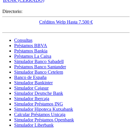
BANK (CERRADO)
Directorio:
Créditos Welp Hasta 7.500 €
Consultas
Préstamos BBVA
Préstamos Bankia
Préstamos La Caixa
Simulador Banco Sabadell
Préstamos Banco Santander
Simulador Banco Cetelem
Banco de España
Simulador Bankinter
Simulador Cajasur
Simulador Deutsche Bank
Simulador Ibercaja
Simulador Préstamos ING
Simulador Hipoteca Kutxabank
Calcular Préstamos Unicaja
Simulador Préstamos Openbank
Simulador Liberbank