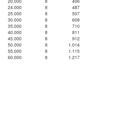
20.000
8
406
24.000
8
487
25.000
8
507
30.000
8
608
35.000
8
710
40.000
8
811
45.000
8
912
50.000
8
1.014
55.000
8
1.115
60.000
8
1.217