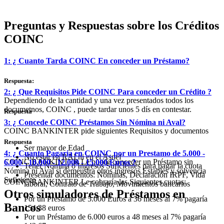
Preguntas y Respuestas sobre los Créditos
COINC
1: ¿ Cuanto Tarda COINC En conceder un Préstamo?
Respuesta:
2: ¿ Que Requisitos Pide COINC Para conceder un Crédito ?
Dependiendo de la cantidad y una vez presentados todos los
documetnos, COINC , puede tardar unos 5 dís en contestar.
Respuesta
3: ¿ Concede COINC Préstamos Sin Nómina ni Aval?
COINC BANKINTER pide siguientes Requisitos y documentos
Respuesta
Ser mayor de Edad
4: ¿ Cuanto Pagaria en COINC por un Prestamo de 5.000 -
No estar en RAI ni en el Asnef
COINC BANKINTER Le puede conceder un Préstamo sin
6.000 - 10.000 - 12.000 - 15.000 Euros ?
Tener Nómina o Ingresos Suficientes para pagar la cuota
Nómina ni Aval si demeustra otros ingresos Estables y solvencia
Presentar documentos: Nóminas, Declaración IRPF, Vida
Suficiente
COINC BANKINTER Le cobraría las Siguientes cuotas:
laboral, Contrato de Trabajo, Movimientos bancarios
Otros simuladores de Préstamos en
Por un Préstamo de 5.000 Euros a 36 meses al 7% pagaría
Bancos
154,38 euros
Por un Préstamo de 6.000 euros a 48 meses al 7% pagaría