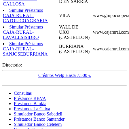
D'EN SARRIA
CALLOSA
Simular Préstamos
CAJA-RURAL-
VILA
www.grupocooperat
CATOLICOAGRARIA
Simular Préstamos
VALL DE
CAJA-RURAL-
UXO
www.cajarural.com
LAVALLSISIDRO
(CASTELLON)
Simular Préstamos
BURRIANA
CAJA-RURAL-
www.cajarural.com
(CASTELLON)
SANJOSEBURRIANA
Directorio:
Créditos Welp Hasta 7.500 €
Consultas
Préstamos BBVA
Préstamos Bankia
Préstamos La Caixa
Simulador Banco Sabadell
Préstamos Banco Santander
Simulador Banco Cetelem