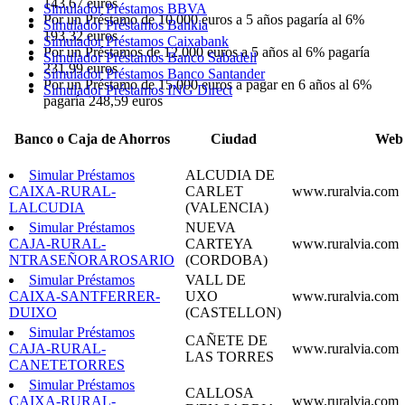
143,67 euros
Simulador Préstamos BBVA
Por un Préstamo de 10.000 euros a 5 años pagaría al 6%
Simulador Préstamos Bankia
193,32 euros
Simulador Préstamos Caixabank
Por un Préstamos de 12.000 euros a 5 años al 6% pagaría
Simulador Préstamos Banco Sabadell
231,99 euros
Simulador Préstamos Banco Santander
Por un Préstamo de 15.000 euros a pagar en 6 años al 6%
Simulador Préstamos ING Direct
pagaría 248,59 euros
Banco o Caja de Ahorros
Ciudad
Web
Simular Préstamos
ALCUDIA DE
CAIXA-RURAL-
CARLET
www.ruralvia.com
LALCUDIA
(VALENCIA)
Simular Préstamos
NUEVA
CAJA-RURAL-
CARTEYA
www.ruralvia.com
NTRASEÑORAROSARIO
(CORDOBA)
Simular Préstamos
VALL DE
CAIXA-SANTFERRER-
UXO
www.ruralvia.com
DUIXO
(CASTELLON)
Simular Préstamos
CAÑETE DE
CAJA-RURAL-
www.ruralvia.com
LAS TORRES
CANETETORRES
Simular Préstamos
CALLOSA
CAIXA-RURAL-
www.ruralvia.com