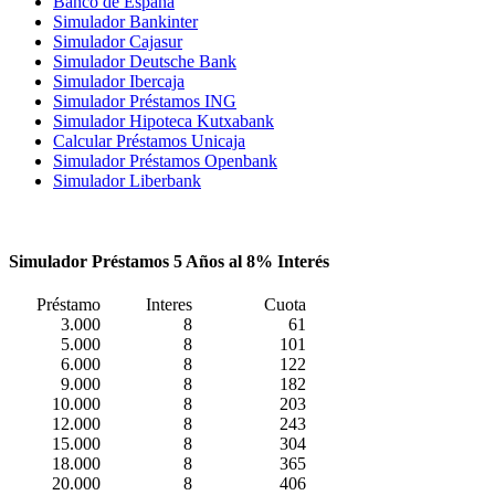
Banco de España
Simulador Bankinter
Simulador Cajasur
Simulador Deutsche Bank
Simulador Ibercaja
Simulador Préstamos ING
Simulador Hipoteca Kutxabank
Calcular Préstamos Unicaja
Simulador Préstamos Openbank
Simulador Liberbank
Simulador Préstamos 5 Años al 8% Interés
Préstamo
Interes
Cuota
3.000
8
61
5.000
8
101
6.000
8
122
9.000
8
182
10.000
8
203
12.000
8
243
15.000
8
304
18.000
8
365
20.000
8
406