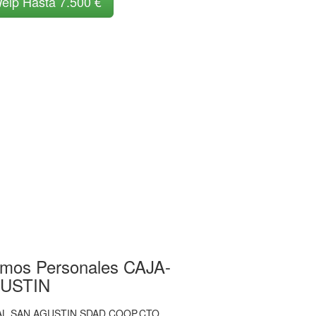
elp Hasta 7.500 €
amos Personales CAJA-
USTIN
AL SAN AGUSTIN SDAD.COOP.CTO.