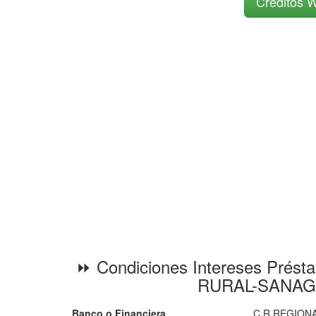
Créditos W
⏩ Condiciones Intereses Prést
RURAL-SANAG
Banco o Financiera
C.R.REGION