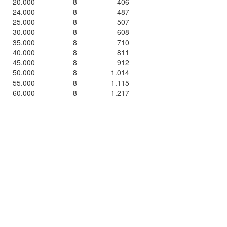
20.000
8
406
24.000
8
487
25.000
8
507
30.000
8
608
35.000
8
710
40.000
8
811
45.000
8
912
50.000
8
1.014
55.000
8
1.115
60.000
8
1.217