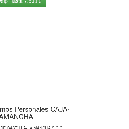
elp Hasta 7.500 €
amos Personales CAJA-
LAMANCHA
DE CASTILLA-LA MANCHA S.C.C.