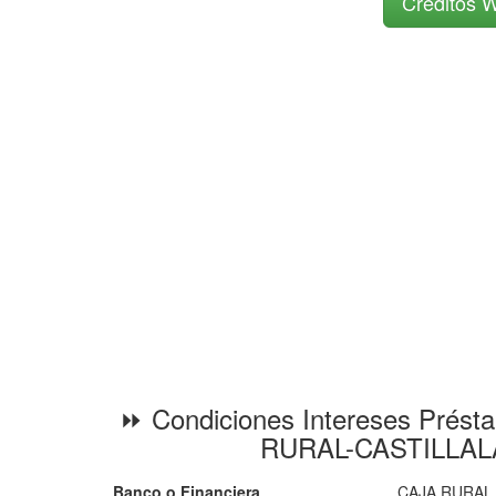
Créditos W
⏩ Condiciones Intereses Prést
RURAL-CASTILLA
Banco o Financiera
CAJA RURAL 