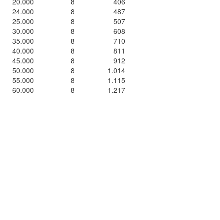
20.000
8
406
24.000
8
487
25.000
8
507
30.000
8
608
35.000
8
710
40.000
8
811
45.000
8
912
50.000
8
1.014
55.000
8
1.115
60.000
8
1.217