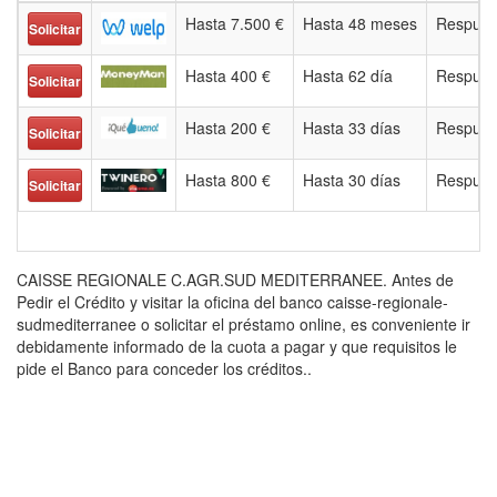
Hasta 7.500 €
Hasta 48 meses
Respues
Solicitar
Hasta 400 €
Hasta 62 día
Respues
Solicitar
Hasta 200 €
Hasta 33 días
Respues
Solicitar
Hasta 800 €
Hasta 30 días
Respues
Solicitar
CAISSE REGIONALE C.AGR.SUD MEDITERRANEE. Antes de
Pedir el Crédito y visitar la oficina del banco caisse-regionale-
sudmediterranee o solicitar el préstamo online, es conveniente ir
debidamente informado de la cuota a pagar y que requisitos le
pide el Banco para conceder los créditos..