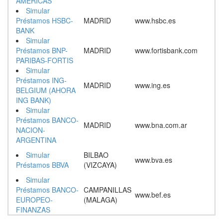
AMERICAS
Simular
Préstamos HSBC-
MADRID
www.hsbc.es
BANK
Simular
Préstamos BNP-
MADRID
www.fortisbank.com
PARIBAS-FORTIS
Simular
Préstamos ING-
MADRID
www.ing.es
BELGIUM (AHORA
ING BANK)
Simular
Préstamos BANCO-
MADRID
www.bna.com.ar
NACION-
ARGENTINA
Simular
BILBAO
www.bva.es
Préstamos BBVA
(VIZCAYA)
Simular
Préstamos BANCO-
CAMPANILLAS
www.bef.es
EUROPEO-
(MALAGA)
FINANZAS