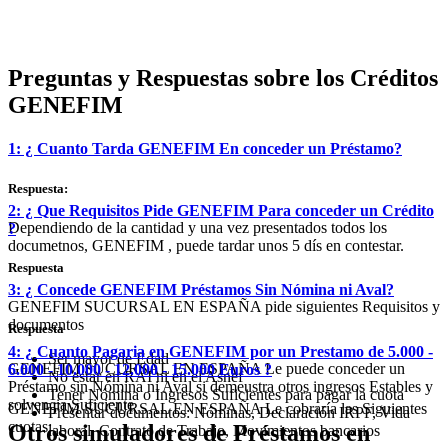
Preguntas y Respuestas sobre los Créditos
GENEFIM
1: ¿ Cuanto Tarda GENEFIM En conceder un Préstamo?
Respuesta:
2: ¿ Que Requisitos Pide GENEFIM Para conceder un Crédito
Dependiendo de la cantidad y una vez presentados todos los
?
documetnos, GENEFIM , puede tardar unos 5 dís en contestar.
Respuesta
3: ¿ Concede GENEFIM Préstamos Sin Nómina ni Aval?
GENEFIM SUCURSAL EN ESPAÑA pide siguientes Requisitos y
documentos
Respuesta
4: ¿ Cuanto Pagaria en GENEFIM por un Prestamo de 5.000 -
Ser mayor de Edad
GENEFIM SUCURSAL EN ESPAÑA Le puede conceder un
6.000 - 10.000 - 12.000 - 15.000 Euros ?
No estar en RAI ni en el Asnef
Préstamo sin Nómina ni Aval si demeustra otros ingresos Estables y
Tener Nómina o Ingresos Suficientes para pagar la cuota
solvencia Suficiente
GENEFIM SUCURSAL EN ESPAÑA Le cobraría las Siguientes
Presentar documentos: Nóminas, Declaración IRPF, Vida
cuotas:
Otros simuladores de Préstamos en
laboral, Contrato de Trabajo, Movimientos bancarios