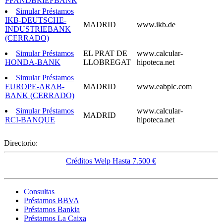
PFANDBRIEFBANK
Simular Préstamos
IKB-DEUTSCHE-
MADRID
www.ikb.de
INDUSTRIEBANK
(CERRADO)
Simular Préstamos
EL PRAT DE
www.calcular-
HONDA-BANK
LLOBREGAT
hipoteca.net
Simular Préstamos
EUROPE-ARAB-
MADRID
www.eabplc.com
BANK (CERRADO)
Simular Préstamos
www.calcular-
MADRID
RCI-BANQUE
hipoteca.net
Directorio:
Créditos Welp Hasta 7.500 €
Consultas
Préstamos BBVA
Préstamos Bankia
Préstamos La Caixa