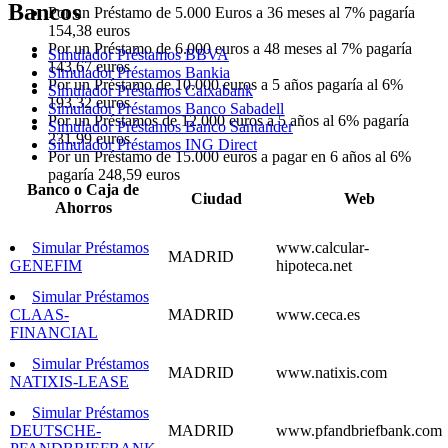
Bancos
Por un Préstamo de 5.000 Euros a 36 meses al 7% pagaría
154,38 euros
Por un Préstamo de 6.000 euros a 48 meses al 7% pagaría
Simulador Préstamos BBVA
143,67 euros
Simulador Préstamos Bankia
Por un Préstamo de 10.000 euros a 5 años pagaría al 6%
Simulador Préstamos Caixabank
193,32 euros
Simulador Préstamos Banco Sabadell
Por un Préstamos de 12.000 euros a 5 años al 6% pagaría
Simulador Préstamos Banco Santander
231,99 euros
Simulador Préstamos ING Direct
Por un Préstamo de 15.000 euros a pagar en 6 años al 6%
pagaría 248,59 euros
Banco o Caja de
Ciudad
Web
Ahorros
Simular Préstamos
www.calcular-
MADRID
GENEFIM
hipoteca.net
Simular Préstamos
CLAAS-
MADRID
www.ceca.es
FINANCIAL
Simular Préstamos
MADRID
www.natixis.com
NATIXIS-LEASE
Simular Préstamos
DEUTSCHE-
MADRID
www.pfandbriefbank.com