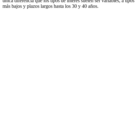
única diferencia que los tipos de interés suelen ser variables, a tipos
más bajos y plazos largos hasta los 30 y 40 años.