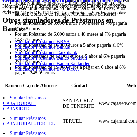
CAJA RURAL DE TERUEL Le puede conceder un Préstamo sin
Prestamo de 5.000 - 6.000 - 10.000 - 12.000 - 15.000 Euros ?
Tener Nómina o Ingresos Suficientes para pagar la cuota
Nómina ni Aval si demeustra otros ingresos Estables y solvencia
Presentar documentos: Nóminas, Declaración IRPF, Vida
Suficiente
CAJA RURAL DE TERUEL Le cobraría las Siguientes cuotas:
laboral, Contrato de Trabajo, Movimientos bancarios
Otros simuladores de Préstamos en
Por un Préstamo de 5.000 Euros a 36 meses al 7% pagaría
Bancos
154,38 euros
Por un Préstamo de 6.000 euros a 48 meses al 7% pagaría
143,67 euros
Simulador Préstamos BBVA
Por un Préstamo de 10.000 euros a 5 años pagaría al 6%
Simulador Préstamos Bankia
193,32 euros
Simulador Préstamos Caixabank
Por un Préstamos de 12.000 euros a 5 años al 6% pagaría
Simulador Préstamos Banco Sabadell
231,99 euros
Simulador Préstamos Banco Santander
Por un Préstamo de 15.000 euros a pagar en 6 años al 6%
Simulador Préstamos ING Direct
pagaría 248,59 euros
Banco o Caja de Ahorros
Ciudad
Web
Simular Préstamos
SANTA CRUZ
CAJA-RURAL-
www.cajasiete.com
DE TENERIFE
CAJASIETE
Simular Préstamos
TERUEL
www.cajarural.com
CAJA-RURAL-TERUEL
Simular Préstamos