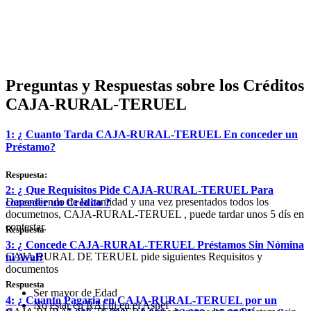
Preguntas y Respuestas sobre los Créditos
CAJA-RURAL-TERUEL
1: ¿ Cuanto Tarda CAJA-RURAL-TERUEL En conceder un
Préstamo?
Respuesta:
2: ¿ Que Requisitos Pide CAJA-RURAL-TERUEL Para
Dependiendo de la cantidad y una vez presentados todos los
conceder un Crédito ?
documetnos, CAJA-RURAL-TERUEL , puede tardar unos 5 dís en
contestar.
Respuesta
3: ¿ Concede CAJA-RURAL-TERUEL Préstamos Sin Nómina
CAJA RURAL DE TERUEL pide siguientes Requisitos y
ni Aval?
documentos
Respuesta
Ser mayor de Edad
4: ¿ Cuanto Pagaria en CAJA-RURAL-TERUEL por un
No estar en RAI ni en el Asnef