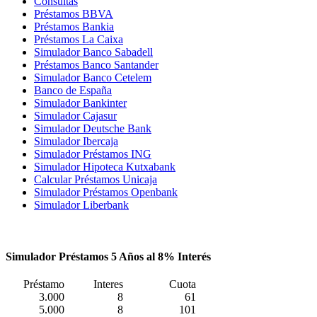
Consultas
Préstamos BBVA
Préstamos Bankia
Préstamos La Caixa
Simulador Banco Sabadell
Préstamos Banco Santander
Simulador Banco Cetelem
Banco de España
Simulador Bankinter
Simulador Cajasur
Simulador Deutsche Bank
Simulador Ibercaja
Simulador Préstamos ING
Simulador Hipoteca Kutxabank
Calcular Préstamos Unicaja
Simulador Préstamos Openbank
Simulador Liberbank
Simulador Préstamos 5 Años al 8% Interés
Préstamo
Interes
Cuota
3.000
8
61
5.000
8
101