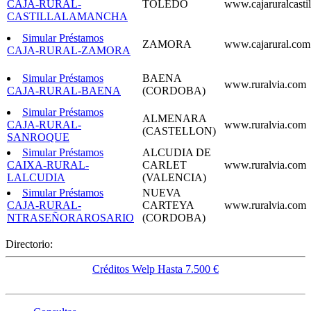
CAJA-RURAL-
TOLEDO
www.cajaruralcasti
CASTILLALAMANCHA
Simular Préstamos
ZAMORA
www.cajarural.com
CAJA-RURAL-ZAMORA
Simular Préstamos
BAENA
www.ruralvia.com
CAJA-RURAL-BAENA
(CORDOBA)
Simular Préstamos
ALMENARA
CAJA-RURAL-
www.ruralvia.com
(CASTELLON)
SANROQUE
Simular Préstamos
ALCUDIA DE
CAIXA-RURAL-
CARLET
www.ruralvia.com
LALCUDIA
(VALENCIA)
Simular Préstamos
NUEVA
CAJA-RURAL-
CARTEYA
www.ruralvia.com
NTRASEÑORAROSARIO
(CORDOBA)
Directorio:
Créditos Welp Hasta 7.500 €