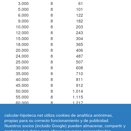
3.000
8
61
5.000
8
101
6.000
8
122
9.000
8
182
10.000
8
203
12.000
8
243
15.000
8
304
18.000
8
365
20.000
8
406
24.000
8
487
25.000
8
507
30.000
8
608
35.000
8
710
40.000
8
811
45.000
8
912
50.000
8
1.014
55.000
8
1.115
60.000
8
1.217
calcular-hipoteca.net utiliza cookies de analítica anónimas,
propias para su correcto funcionamiento y de publicidad.
Nuestros socios (incluido Google) pueden almacenar, compartir y
Simuladores de Préstamos ® 2026 calcular-hipoteca.net
Home
|