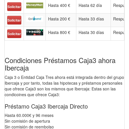
Hasta 400 €
Hasta 62 día
Respues
Solicitar
Hasta 200 €
Hasta 33 días
Respues
Solicitar
Hasta 800 €
Hasta 30 días
Respues
Solicitar
Condiciones Préstamos Caja3 ahora
Ibercaja
Caja 3 o Entidad Caja Tres ahora está integrada dentro del grupo
Ibercaja y por tanto, todas las hipotecas y préstamos personales
que ofrece Caja3 son los mismos que Ibercaja: Estas son las
condicoines que ofrece Caja3:
Préstamo Caja3 Ibercaja Directo
Hasta 60.000€ y 96 meses
Sin comisión de apertura
Sin comisión de reembolso