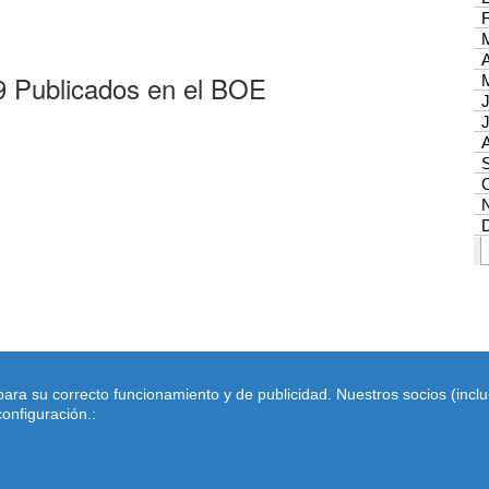
19 Publicados en el BOE
s para su correcto funcionamiento y de publicidad. Nuestros socios (inc
onfiguración.:
cular-hipoteca.net
Home
|
Calcular letra de hipoteca
|
Revisar hipotec
uienes Somos
|
Política de Cookies
Email: dimarinternet(arroba)gmail
frecer nuestros servicios. Si continua navegando, consideramos que acepta su uso.