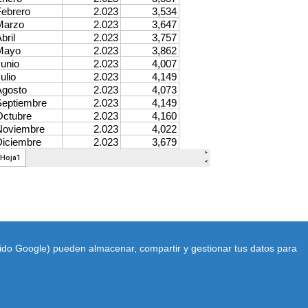
luido Google) pueden almacenar, compartir y gestionar tus datos para
a
|
Condiciones de uso
-
Aviso Legal
-
.com
Cerrar
 Informese en:
Ley de Cookies