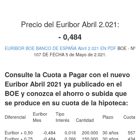
Precio del Euribor Abril 2.021:
- 0,484
EURIBOR BOE BANCO DE ESPAÑA Abril 2.021 EN PDF
BOE - Nº
107 DE FECHA 5 de Mayo de 2.021.
Consulte la Cuota a Pagar con el nuevo
Euribor Abril 2021 ya publicado en el
BOE y conozca el ahorro o subida que
se produce en su cuota de la hipoteca:
Euribor
Tipo
Diferencial
Plazo
Cuota
Mes
Interés
Cantidad
Euribor + 0,50
-0,484
0,016
200.000
30 años
557
Euribor + 0,75
-0,484
0,266
150.000
30 años
434