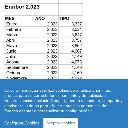
Calcular-hipoteca.net utiliza cookies de analítica anónimas,
propias para su correcto funcionamiento y de publicidad.
Simuladores de hipotecas ® 2026 calcular-hipoteca.net
Home
|
Nuestros socios (incluido Google) pueden almacenar, compartir y
Calcular letra de hipoteca
|
Revisar hipoteca
|
Condiciones de uso
-
gestionar tus datos para ofrecer anuncios personalizados.
Aviso Legal
-
Puedes aceptar o personalizar tu configuración.:
|
Quienes Somos
|
Política de Cookies
Email:
Utilizamos cookies propias y de terceros, para ofrecer nuestros servicios. Si
dimarinternet(arroba)gmail.com
continua navegando, consideramos que acepta su uso. Informese en:
Ley de
Configurar Cookies
Aceptar cookies
Cerrar
Cookies