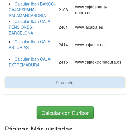
Calcular Iban BANCO-
www.cajaespana-
CAJAESPANA-
2108
duero.es
SALAMANCASORIA
Calcular Iban CAJA-
PENSIONES-
2401
www.lacaixa.es
BARCELONA
Calcular Iban CAJA-
2414
www.cajastur.es
ASTURIAS
Calcular Iban CAJA-
2415
www.cajaextremadura.es
EXTREMADURA
Directorio:
Calcular con Euribor
Páginas Más visitadas