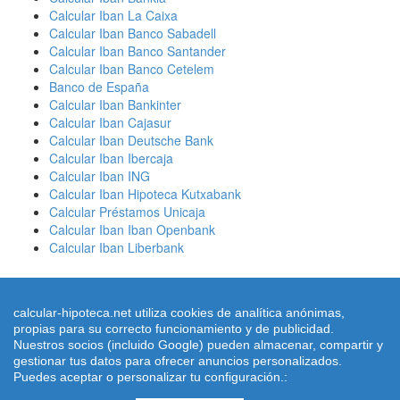
Calcular Iban La Caixa
Calcular Iban Banco Sabadell
Calcular Iban Banco Santander
Calcular Iban Banco Cetelem
Banco de España
Calcular Iban Bankinter
Calcular Iban Cajasur
Calcular Iban Deutsche Bank
Calcular Iban Ibercaja
Calcular Iban ING
Calcular Iban Hipoteca Kutxabank
Calcular Préstamos Unicaja
Calcular Iban Iban Openbank
Calcular Iban Liberbank
calcular-hipoteca.net utiliza cookies de analítica anónimas,
propias para su correcto funcionamiento y de publicidad.
Nuestros socios (incluido Google) pueden almacenar, compartir y
Simuladores de Préstamos ® 2026 calcular-hipoteca.net
Home
|
gestionar tus datos para ofrecer anuncios personalizados.
Calcular letra de hipoteca
|
Revisar hipoteca
|
Condiciones de uso
Puedes aceptar o personalizar tu configuración.:
-
Aviso Legal
-