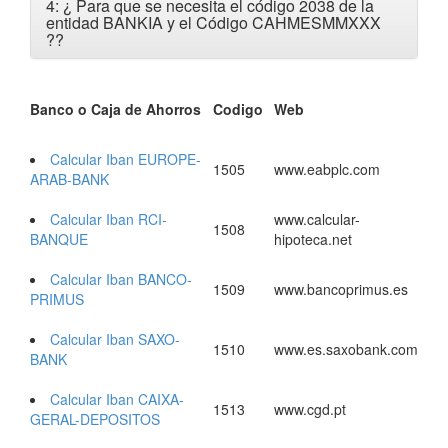
4: ¿ Para que se necesita el código 2038 de la
entidad BANKIA y el Código CAHMESMMXXX
?
?
Banco o Caja de Ahorros
Codigo
Web
Calcular Iban EUROPE-
1505
www.eabplc.com
ARAB-BANK
Calcular Iban RCI-
www.calcular-
1508
BANQUE
hipoteca.net
Calcular Iban BANCO-
1509
www.bancoprimus.es
PRIMUS
Calcular Iban SAXO-
1510
www.es.saxobank.com
BANK
Calcular Iban CAIXA-
1513
www.cgd.pt
GERAL-DEPOSITOS