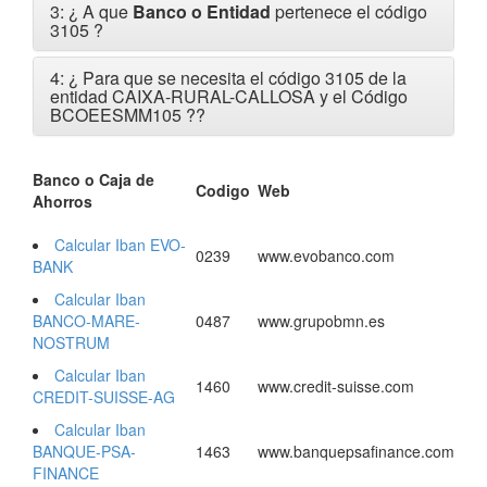
3: ¿ A que
Banco o Entidad
pertenece el código
3105 ?
4: ¿ Para que se necesita el código 3105 de la
entidad CAIXA-RURAL-CALLOSA y el Código
BCOEESMM105 ?
?
Banco o Caja de
Codigo
Web
Ahorros
Calcular Iban EVO-
0239
www.evobanco.com
BANK
Calcular Iban
BANCO-MARE-
0487
www.grupobmn.es
NOSTRUM
Calcular Iban
1460
www.credit-suisse.com
CREDIT-SUISSE-AG
Calcular Iban
BANQUE-PSA-
1463
www.banquepsafinance.com
FINANCE