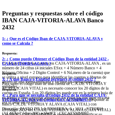
Preguntas y respuestas sobre el código
IBAN CAJA-VITORIA-ALAVA Banco
2432
1: ¿ Que es el Código Iban de CAJA-VITORIA-ALAVA y
como se Calcula ?
Respuesta:
2: ¿ Como puedo Obtener el Código Iban de la entidad 2432 -
El código Iban de las cuentas en CAJA-VITORIA-ALAVA , es un
CAJA-VITORIA-ALAVA ?
número de 24 cifras (4 iniciales ESxx + 4 Número Banco + 4
Número Oficina + 2 Digito Control + 6 Nú,mero de la cuenta) que
Respuesta
se utiliza a nivel europeo para identificar las cuentas y libretas de
3: ¿ A que
Banco o Entidad
pertenece el código 2432 ?
ahorro de una forma unificada y facilitar las operaciones ente
Para saber el códgo Iban de una cuenta de C.A.DE VITORIA Y
entidades.
ALAVA (CAJA VITAL) es necesario conocer los 20 dígitos de la
Respuesta
cuenta en España. Los 20 dígitos les puede ver en la primera hoja de
4: ¿ Para que se necesita el código 2432 de la entidad CAJA-
su libreta o bien consultar alguno de los estractos que tiene en casa
El Código 2432 asignado por el Banco de España, corresponde al
VITORIA-ALAVA y el Código CECAESMM097 ?
?
por el pago de recibos.
banco C.A.DE VITORIA Y ALAVA (CAJA VITAL) con
Dirección: PASEO DE LA BIOSFERA, 6 - 1013 - VITORIA
El código 2432 del C.A.DE VITORIA Y ALAVA (CAJA VITAL)
(ALAVA) Código BIC o SWIFT : CECAESMM097
y el SWIFT CECAESMM097 es necesario para identificar su