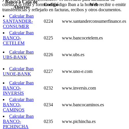
Banco o Caja de
cuenta a la vista y formar el Código Iban a la hora de recibir o emitir
Codigo
Web
Ahorros
transferencias y reflejarlo en facturas, recibos y otros documentos.
Calcular Iban
SANTANDER-
0224
www.santanderconsumerfinance.es
CONSUMER
Calcular Iban
BANCO-
0225
www.bancocetelem.es
CETELEM
Calcular Iban
0226
www.ubs.es
UBS-BANK
Calcular Iban
0227
www.uno-e.com
UNOE-BANK
Calcular Iban
BANCO-
0232
www.inversis.com
INVERSIS
Calcular Iban
BANCO-
0234
www.bancocaminos.es
CAMINOS
Calcular Iban
BANCO-
0235
www.pichincha.es
PICHINCHA