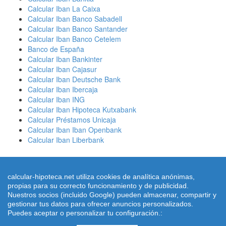
Calcular Iban La Caixa
Calcular Iban Banco Sabadell
Calcular Iban Banco Santander
Calcular Iban Banco Cetelem
Banco de España
Calcular Iban Bankinter
Calcular Iban Cajasur
Calcular Iban Deutsche Bank
Calcular Iban Ibercaja
Calcular Iban ING
Calcular Iban Hipoteca Kutxabank
Calcular Préstamos Unicaja
Calcular Iban Iban Openbank
Calcular Iban Liberbank
calcular-hipoteca.net utiliza cookies de analítica anónimas,
propias para su correcto funcionamiento y de publicidad.
Nuestros socios (incluido Google) pueden almacenar, compartir y
Simuladores de Préstamos ® 2026 calcular-hipoteca.net
Home
|
gestionar tus datos para ofrecer anuncios personalizados.
Calcular letra de hipoteca
|
Revisar hipoteca
|
Condiciones de uso
Puedes aceptar o personalizar tu configuración.:
-
Aviso Legal
-