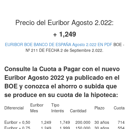
Precio del Euribor Agosto 2.022:
+ 1,249
EURIBOR BOE BANCO DE ESPAÑA Agosto 2.022 EN PDF
BOE -
Nº 211 DE FECHA 2 de Septiembre 2.022.
Consulte la Cuota a Pagar con el nuevo
Euribor Agosto 2022 ya publicado en el
BOE y conozca el ahorro o subida que
se produce en su cuota de la hipoteca:
Euribor
Tipo
Diferencial
Plazo
Cuota
Mes
Interés
Cantidad
Euribor + 0,50
1,249
1,749
200.000
30 años
714
Euribor + 0,75
1,249
1,999
150.000
30 años
554